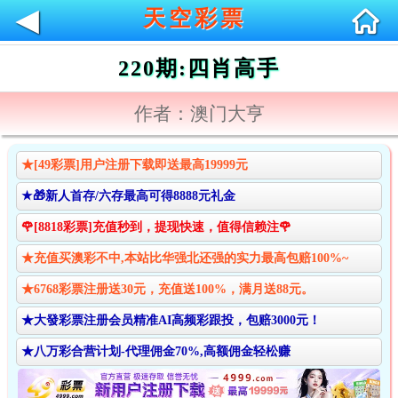
◀
天空彩票
220期:四肖高手
作者：澳门大亨
★[49彩票]用户注册下载即送最高19999元
★🎁新人首存/六存最高可得8888元礼金
🌹[8818彩票]充值秒到，提现快速，值得信赖注🌹
★充值买澳彩不中,本站比华强北还强的实力最高包赔100%~
★6768彩票注册送30元，充值送100%，满月送88元。
★大發彩票注册会员精准AI高频彩跟投，包赔3000元！
★八万彩合营计划-代理佣金70%,高额佣金轻松赚