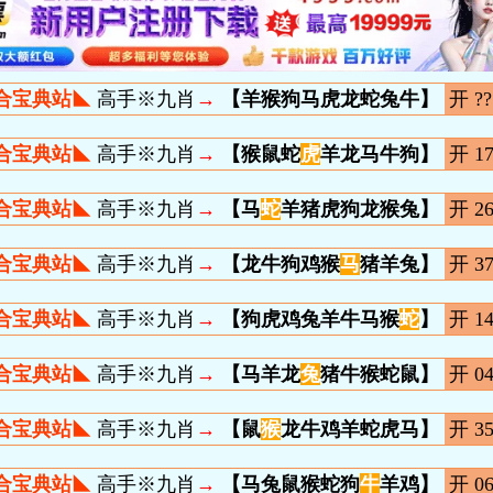
合宝典站◣
高手※九肖
【羊猴狗马虎龙蛇兔牛】
开 ?
合宝典站◣
高手※九肖
【猴鼠蛇
虎
羊龙马牛狗】
开 1
合宝典站◣
高手※九肖
【马
蛇
羊猪虎狗龙猴兔】
开 2
合宝典站◣
高手※九肖
【龙牛狗鸡猴
马
猪羊兔】
开 3
合宝典站◣
高手※九肖
【狗虎鸡兔羊牛马猴
蛇
】
开 1
合宝典站◣
高手※九肖
【马羊龙
兔
猪牛猴蛇鼠】
开 0
合宝典站◣
高手※九肖
【鼠
猴
龙牛鸡羊蛇虎马】
开 3
合宝典站◣
高手※九肖
【马兔鼠猴蛇狗
牛
羊鸡】
开 0