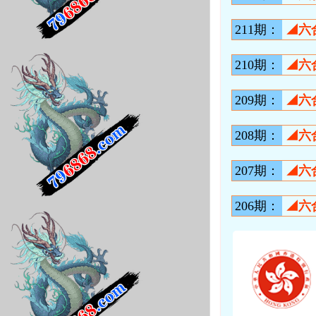
211期：
◢六
210期：
◢六
209期：
◢六
208期：
◢六
207期：
◢六
206期：
◢六