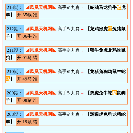
213期：
◢凤凰天机网◣
高手※九肖
【蛇鸡马龙狗牛
猴
虎
羊】
开 35猴 准
212期：
◢凤凰天机网◣
高手※九肖
【龙鸡猴虎
牛
兔猪鼠
羊】
开 06牛 准
211期：
◢凤凰天机网◣
高手※九肖
【猪牛兔虎龙鸡蛇鼠
狗】
开 01马 错
210期：
◢凤凰天机网◣
高手※九肖
【龙猪兔狗鸡鼠牛蛇
马
】
开 49马 准
209期：
◢凤凰天机网◣
高手※九肖
【鸡虎兔牛蛇
猪
鼠狗
羊】
开 08猪 准
208期：
◢凤凰天机网◣
高手※九肖
【鸡猴虎兔狗龙猪蛇
羊】
开 19鼠 错